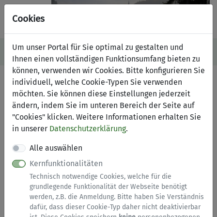
Cookies
Um unser Portal für Sie optimal zu gestalten und
Navigation ein-/ausblenden
Anm
Menü
Ihnen einen vollständigen Funktionsumfang bieten zu
können, verwenden wir Cookies. Bitte konfigurieren Sie
Anforderung von Urkunden
individuell, welche Cookie-Typen Sie verwenden
möchten. Sie können diese Einstellungen jederzeit
aus dem Sterberegister
ändern, indem Sie im unteren Bereich der Seite auf
"Cookies" klicken. Weitere Informationen erhalten Sie
Anmeldung erforderlich
in unserer
Datenschutzerklärung
.
Dieser Dienst steht ausschließlich natürlichen
Alle auswählen
Personen zur Verfügung. Bitte melden Sie sich mit
Kernfunktionalitäten
einem zentralen Nutzerkonto (
BundID
) an.
Technisch notwendige Cookies, welche für die
grundlegende Funktionalität der Webseite benötigt
Zur Anmeldung (siehe Hinweise)
werden, z.B. die Anmeldung. Bitte haben Sie Verständnis
dafür, dass dieser Cookie-Typ daher nicht deaktivierbar