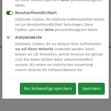
ist. Diese Cookies speichern
keine
personenbezogenen
Daten.
Benutzerfreundlichkeit
nach oben
Zur Startseite
Impressum
Optionale Cookies, die nützliche Funktionalitäten bieten,
um zur Benutzerfreundlichkeit beizutragen. Diese
Datenschutz
Barrierefreiheit
Cookies
Cookies speichern
keine
personenbezogenen Daten.
Analysezwecke
Optionale Cookies, die zur Analyse Ihres Surfverhalten
nur auf dieser Webseite
verwendet werden. Damit
können wir z.B. feststellen, welche Services viel gefragt
sind. Ihre Daten bleiben dabei selbstverständlich
anonym. Wir setzen zur statistischen Auswertung
unserer Website die Software Matomo ein.
Nur Notwendige speichern
Speichern